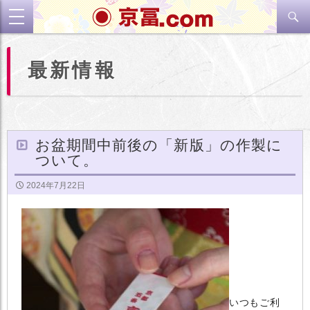
検
toggle
索
navigation
コ
最新情報
ン
テ
ン
ツ
へ
ス
お盆期間中前後の「新版」の作製に
キ
ついて。
ッ
プ
2024年7月22日
いつもご利