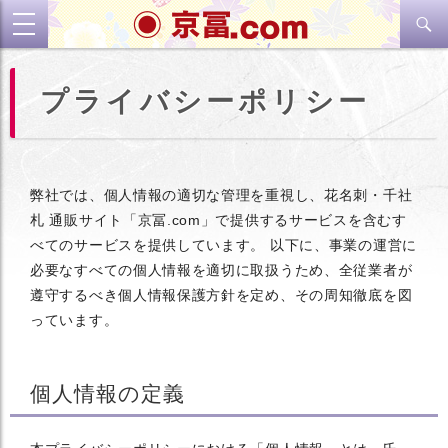
検
toggle
索
navigation
コ
プライバシーポリシー
ン
テ
ン
ツ
へ
弊社では、個人情報の適切な管理を重視し、花名刺・千社
ス
キ
札 通販サイト「京冨.com」で提供するサービスを含むす
ッ
べてのサービスを提供しています。 以下に、事業の運営に
プ
必要なすべての個人情報を適切に取扱うため、全従業者が
遵守するべき個人情報保護方針を定め、その周知徹底を図
っています。
個人情報の定義