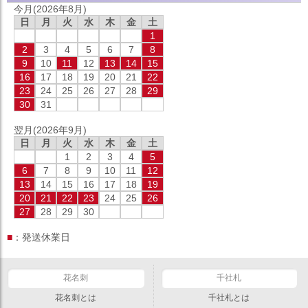
今月(2026年8月)
日
月
火
水
木
金
土
1
2
3
4
5
6
7
8
9
10
11
12
13
14
15
16
17
18
19
20
21
22
23
24
25
26
27
28
29
30
31
翌月(2026年9月)
日
月
火
水
木
金
土
1
2
3
4
5
6
7
8
9
10
11
12
13
14
15
16
17
18
19
20
21
22
23
24
25
26
27
28
29
30
■
：発送休業日
花名刺
千社札
花名刺とは
千社札とは