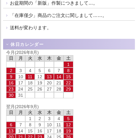
お盆期間の「新版」作製につきまして…。
「在庫僅少」商品のご注文に関しまして……。
送料が変わります。
休日カレンダー
今月(2026年8月)
日
月
火
水
木
金
土
1
2
3
4
5
6
7
8
9
10
11
12
13
14
15
16
17
18
19
20
21
22
23
24
25
26
27
28
29
30
31
翌月(2026年9月)
日
月
火
水
木
金
土
1
2
3
4
5
6
7
8
9
10
11
12
13
14
15
16
17
18
19
20
21
22
23
24
25
26