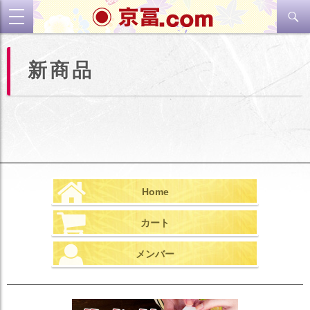
検
toggle
索
navigation
コ
新商品
ン
テ
ン
ツ
へ
ス
キ
ッ
プ
Home
カート
メンバー