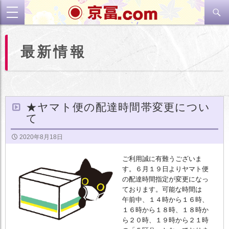
検
toggle
索
navigation
コ
最新情報
ン
テ
ン
ツ
へ
ス
★ヤマト便の配達時間帯変更につい
キ
て
ッ
プ
2020年8月18日
ご利用誠に有難うございま
す。６月１９日よりヤマト便
の配達時間指定が変更になっ
ております。可能な時間は
午前中、１４時から１６時、
１６時から１８時、１８時か
ら２０時、１９時から２１時