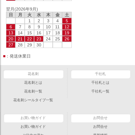
翌月(2026年9月)
日
月
火
水
木
金
土
1
2
3
4
5
6
7
8
9
10
11
12
13
14
15
16
17
18
19
20
21
22
23
24
25
26
27
28
29
30
■
：発送休業日
花名刺
千社札
花名刺とは
千社札とは
花名刺一覧
千社札一覧
花名刺シールタイプ一覧
お買い物ガイド
お問合せ
お買い物ガイド
お問合せ