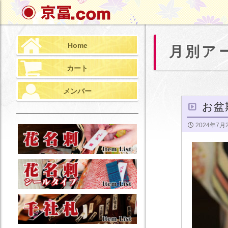
検
索
Home
月別アー
カート
メンバー
お盆
2024年7月