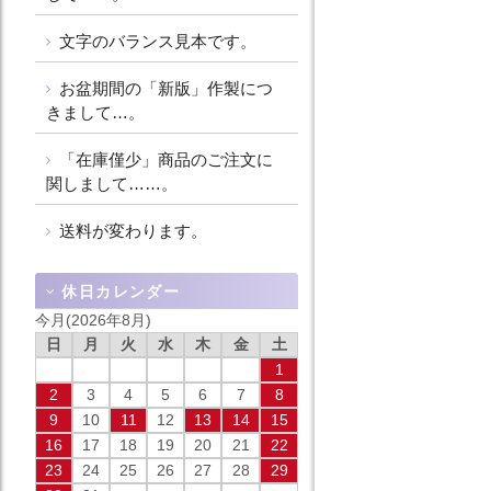
文字のバランス見本です。
お盆期間の「新版」作製につ
きまして…。
「在庫僅少」商品のご注文に
関しまして……。
送料が変わります。
休日カレンダー
今月(2026年8月)
日
月
火
水
木
金
土
1
2
3
4
5
6
7
8
9
10
11
12
13
14
15
16
17
18
19
20
21
22
23
24
25
26
27
28
29