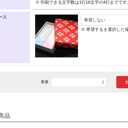
※ 印刷できる文字数は1行16文字の4行までです
ース
※ 希望するを選択した場
数量
商品