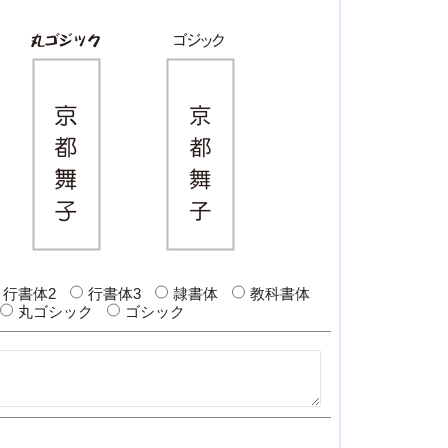
行書体2
行書体3
隷書体
教科書体
丸ゴシック
ゴシック