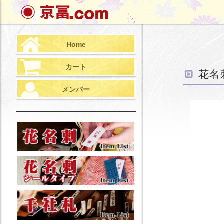
検
索
Home
カート
花名
メンバー