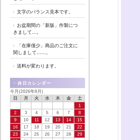
文字のバランス見本です。
お盆期間の「新版」作製につ
きまして…。
「在庫僅少」商品のご注文に
関しまして……。
送料が変わります。
休日カレンダー
今月(2026年8月)
日
月
火
水
木
金
土
1
2
3
4
5
6
7
8
9
10
11
12
13
14
15
16
17
18
19
20
21
22
23
24
25
26
27
28
29