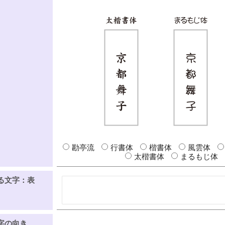
勘亭流
行書体
楷書体
風雲体
太楷書体
まるもじ体
る文字：表
字の向き