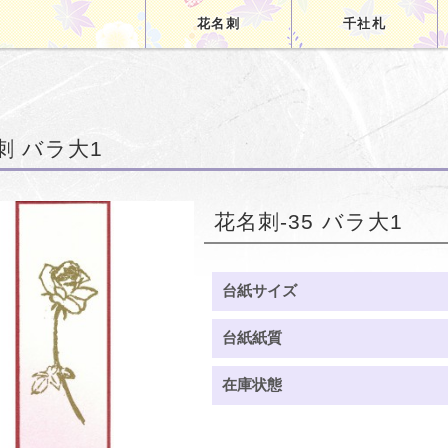
花名刺
千社札
刺 バラ大1
花名刺-35 バラ大1
台紙サイズ
台紙紙質
在庫状態